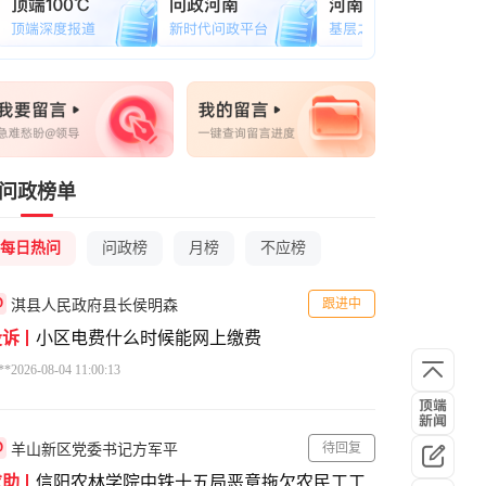
问政榜单
每日热问
问政榜
月榜
不应榜
跟进中
淇县人民政府县长侯明森
投诉
小区电费什么时候能网上缴费
**
2026-08-04 11:00:13
待回复
羊山新区党委书记方军平
求助
信阳农林学院中铁十五局恶意拖欠农民工工