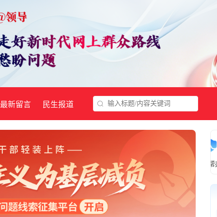
最新留言
民生报道
想@领导
顶端辟谣
举报入口
@政协委员
三农帮办
营商帮办