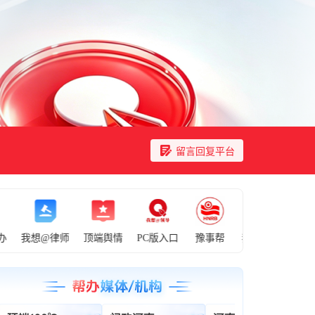
留言回复平台
我想@律师
顶端舆情
PC版入口
豫事帮
我想@领导
顶端