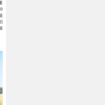
重
0
能
割
能