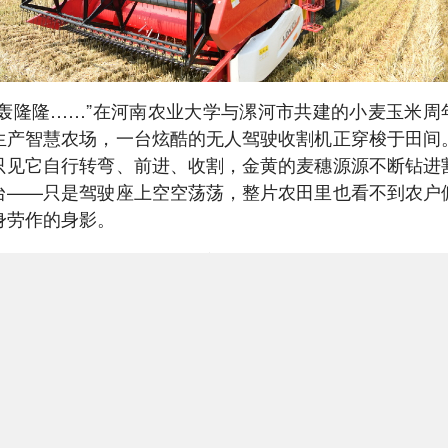
“轰隆隆……”在河南农业大学与漯河市共建的小麦玉米周
生产智慧农场，一台炫酷的无人驾驶收割机正穿梭于田间
只见它自行转弯、前进、收割，金黄的麦穗源源不断钻进
台——只是驾驶座上空空荡荡，整片农田里也看不到农户
身劳作的身影。
据了解，智慧农场占地480亩，当天开始收割的地块占地8
亩，相当于河南农业大学智慧农场创新基地的“样板间”，
时近一年方案设计与优化，两个月建成投用。