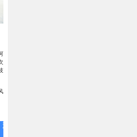
、
河
次
技
风