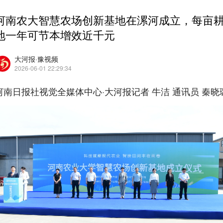
河南农大智慧农场创新基地在漯河成立，每亩
地一年可节本增效近千元
大河报·豫视频
2026-06-01 22:29:34
河南日报社视觉全媒体中心·大河报记者 牛洁 通讯员 秦晓