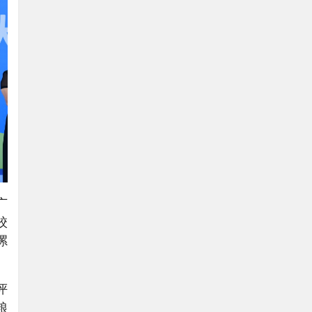
广
校
漯
评
粮