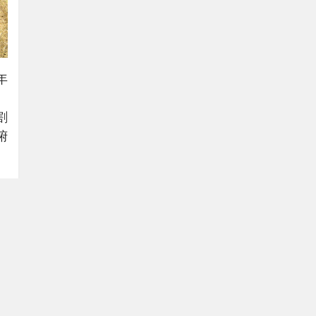
年
。
割
俯
0
历