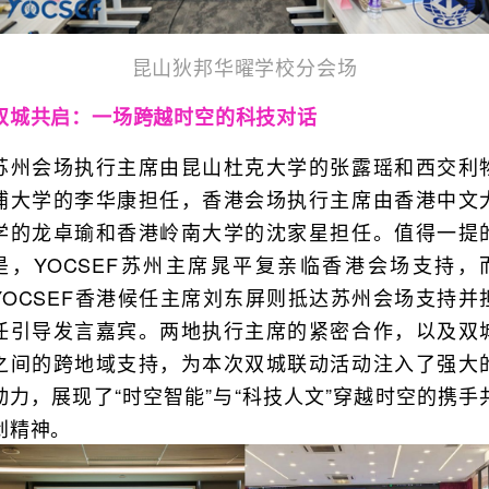
昆山狄邦华曜学校分会场
双城共启：一场跨越时空的科技对话
苏州会场执行主席由昆山杜克大学的张露瑶和西交利
浦大学的李华康担任，香港会场执行主席由香港中文
学的龙卓瑜和香港岭南大学的沈家星担任。值得一提
是，YOCSEF苏州主席晁平复亲临香港会场支持，
YOCSEF香港候任主席刘东屏则抵达苏州会场支持并
任引导发言嘉宾。两地执行主席的紧密合作，以及双
之间的跨地域支持，为本次双城联动活动注入了强大
动力，展现了“时空智能”与“科技人文”穿越时空的携手
创精神。