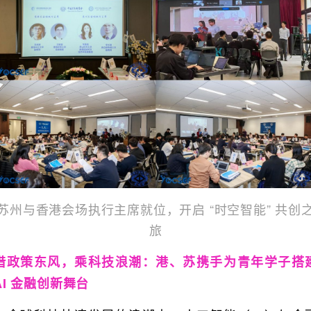
苏州与香港会场执行主席就位，开启 “时空智能” 共创
旅
借政策东风，乘科技浪潮：港、苏携手为青年学子搭
AI 金融创新舞台