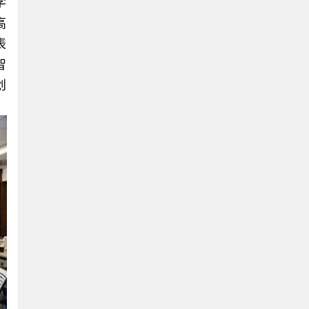
学
高
表
智
创