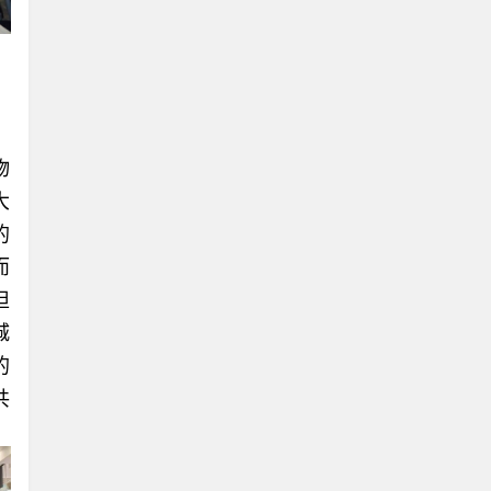
物
大
的
而
担
城
的
共