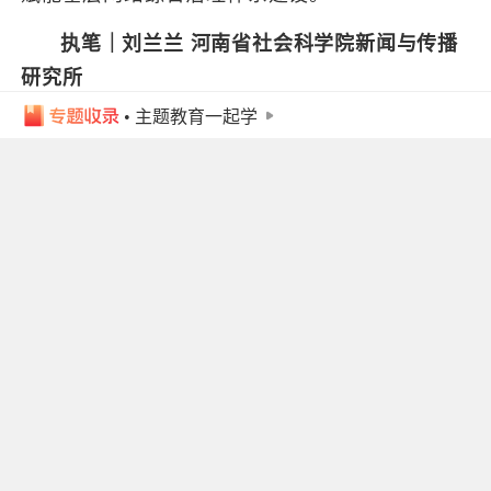
执笔｜刘兰兰 河南省社会科学院新闻与传播
研究所
• 主题教育一起学
作品声明：个人观点，仅供参考
来源：顶端新闻
编辑：黄蓓
相关推荐
谢峰：以高质量项目建设赋能
涧西经济社会高质量发展
洛阳高新区（自贸区、综保区）管委会
9小时前
淮阳区召开基层应急管理体系
和能力建设工作推进会