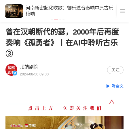
河南新密超化吹歌：御乐遗音奏响中原古乐
绝响
曾在汉朝断代的瑟，2000年后再度
奏响《孤勇者》丨在AI中聆听古乐
③
顶端剧院
关注
2024-08-30 09:30
听全文