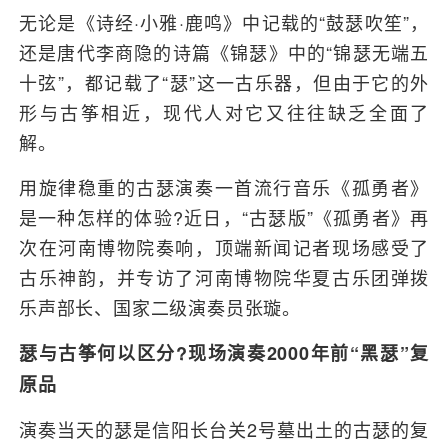
无论是《诗经·小雅·鹿鸣》中记载的“鼓瑟吹笙”，
还是唐代李商隐的诗篇《锦瑟》中的“锦瑟无端五
十弦”，都记载了“瑟”这一古乐器，但由于它的外
形与古筝相近，现代人对它又往往缺乏全面了
解。
用旋律稳重的古瑟演奏一首流行音乐《孤勇者》
是一种怎样的体验?近日，“古瑟版”《孤勇者》再
次在河南博物院奏响，顶端新闻记者现场感受了
古乐神韵，并专访了河南博物院华夏古乐团弹拨
乐声部长、国家二级演奏员张璇。
瑟与古筝何以区分?现场演奏2000年前“黑瑟”复
原品
演奏当天的瑟是信阳长台关2号墓出土的古瑟的复