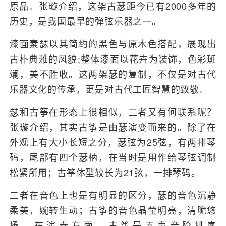
原品。张璇介绍，这架古瑟距今已有2000多年的
历史，是我国最早的弹弦乐器之一。
漆面素瑟以其简约的黑色与原木色搭配，展现出
古朴典雅的风貌;整体漆面以花卉为装饰，色彩斑
斓，美不胜收。这两架瑟的复制，不仅是对古代
乐器文化的传承，更是对古代工匠智慧的致敬。
瑟和古筝在形态上很相似，二者又有何联系呢？
张璇介绍，其实古筝是由瑟演变而来的。除了在
外观上有大小长短之分，瑟弦为25弦，有两排琴
码，尾部有四个瑟枘，在当时是用作给琴弦调制
松紧所用；古筝体型较长为21弦，一排琴码。
二者在音色上也是有明显的区分，瑟的音色沉静
柔美，婉转生动；古筝的音色晶莹明亮，清脆悠
扬。在演奏方面，古筝是五声音阶排序