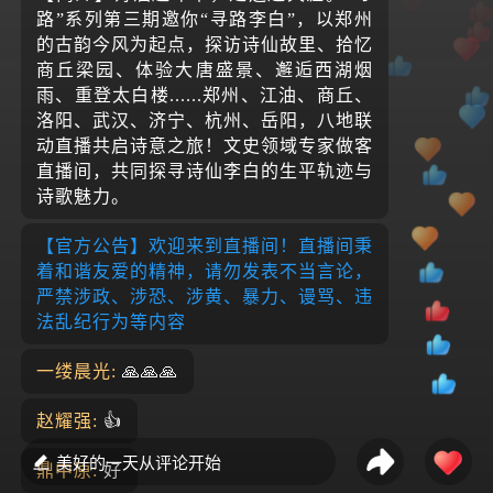
路”系列第三期邀你“寻路李白”，以郑州
的古韵今风为起点，探访诗仙故里、拾忆
商丘梁园、体验大唐盛景、邂逅西湖烟
雨、重登太白楼......郑州、江油、商丘、
洛阳、武汉、济宁、杭州、岳阳，八地联
动直播共启诗意之旅！文史领域专家做客
直播间，共同探寻诗仙李白的生平轨迹与
诗歌魅力。
【官方公告】欢迎来到直播间！直播间秉
着和谐友爱的精神，请勿发表不当言论，
严禁涉政、涉恐、涉黄、暴力、谩骂、违
法乱纪行为等内容
一缕晨光:
🙏🙏🙏
赵耀强:
👍
美好的一天从评论开始
鼎中原:
好