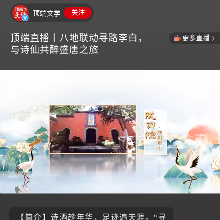
顶端文学
关注
顶端直播丨八地联动寻路李白，
更多直播
与诗仙共醉盛唐之旅
0:04
3:07:43
【简介】诗酒趁年华，足迹遍天涯。“寻