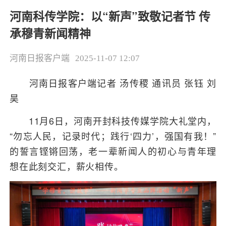
河南科传学院：以“新声”致敬记者节 传
承穆青新闻精神
河南日报客户端
2025-11-07 12:07
河南日报客户端记者 汤传稷 通讯员 张钰 刘
昊
11月6日，河南开封科技传媒学院大礼堂内，
“勿忘人民，记录时代；践行‘四力’，强国有我！”
的誓言铿锵回荡，老一辈新闻人的初心与青年理
想在此刻交汇，薪火相传。