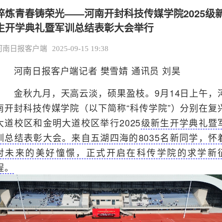
淬炼青春铸荣光——河南开封科技传媒学院2025级
生开学典礼暨军训总结表彰大会举行
河南日报客户端
2025-09-15 19:38
河南日报客户端记者 樊雪婧 通讯员 刘昊
金秋九月，天高云淡，硕果盈枝。9月14日上午，
南开封科技传媒学院（以下简称“科传学院”）分别在复
大道校区和金明大道校区举行2025
级新生开学典礼暨
训总结表彰大会。来自五湖四海的8035名新同学，怀
对未来的美好憧憬，正式开启在科传学院的求学新
程。