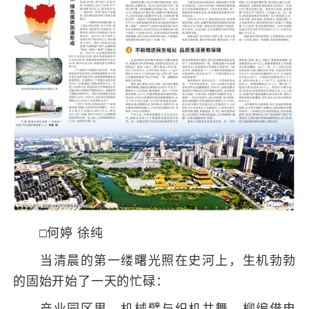
□何婷 徐纯
当清晨的第一缕曙光照在史河上，生机勃勃
的固始开始了一天的忙碌：
产业园区里，机械臂与织机共舞，柳编借电