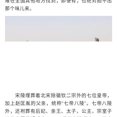
难在全国其他地方找到，即便有，也绝对拍不出
那个味儿来。
宋陵埋葬着北宋除徽钦二宗外的七位皇帝，
加上赵匡胤的父亲，统称“七帝八陵”。七帝八陵
外，还祔葬有后妃、亲王、太子、公主、宗室子