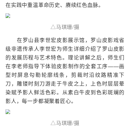
在实践中重温革命历史、赓续红色血脉。
△马琪珊/摄
在罗山县李世宏皮影展示馆，罗山皮影戏省
级非遗传承人李世宏为师生详细介绍了罗山皮影
的发展历程与艺术特色。理论讲解之后，师生们
在李老师指导下体验皮影制作的全套工序——画
型时屏息勾勒轮廓线条，剪裁时沿纹路精准下
刀，雕镂时刻刀游走于牛皮之上，上色时层层晕
染赋予影人鲜活色彩。从素白牛皮到色彩斑斓的
影人，每一步都凝聚着匠心。
△马琪珊/摄