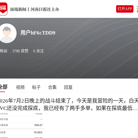
打开APP
用户hF6cTDD9
粉丝
3788
获赞
0
关注
全部
视频
帖子
合集
回复
2026年7月2日晚上的战斗结束了，今天是我冒险的一天，白
PVC还没完成探底，我已经有了两手多单，如果在探底最低
点，就不够保证金加仓的，于是我冒险“主动买套”，留下了被
催强平的截图。 结果李必成立刻蹦出来嘲笑我，它也多了
PVC，但是我要求自己在节奏的掌握中远远胜于它。 《币安
平台我投入的300元本金，在摸索中“磨损”到了270多元，昨