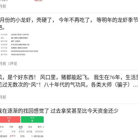
做对交易，赚到了348元。 美股，美期货有更大的杠杆，我毕
月前
7月份的小龙虾，壳硬了， 今年不再吃了， 等明年的龙虾季
吧。
月前
1评论
风，是个好东西！ 风口里，猪都能起飞。 我生在76年，生活
见过无数次的“风”！八十年代的气功风，各类大师（骗子）粉
墨登场；后来流行香港武打片，几乎一夜之间，所有的女人
月前
弄了“一片云”的头发；再就是健美裤；牛仔焖档裤；脑白金；
三株口服液…… 中华大地，永远有刮不完的“风”！2026年的
我在逐渐的找回感觉了 过去拿奖甚至比今天资金还少
“风”是什么？ 白银几十年一遇的暴涨，成功的把平时成本3、
元一克的工业银板，作价三十多卖给了掌握家庭财政的宝妈