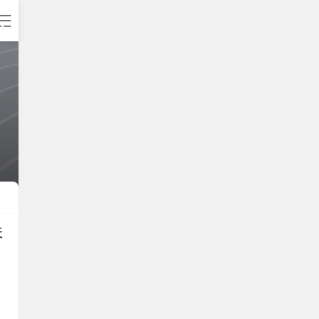
天
》
晚