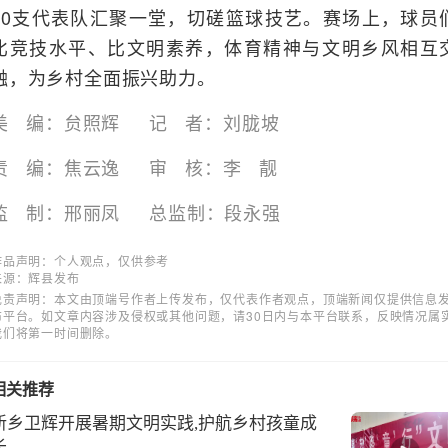
10支代表队汇聚一堂，切磋篮球技艺。赛场上，球员
比竞技水平、比文明素养，体育精神与文明乡风相互
融，为乡村全面振兴助力。
美 编：贠照辉 记 者：刘胧坡
责 编：焦云逸
审 核：李 靓
监 制：邢丽凤
总监制：段永强
作品声明：个人观点，仅供参考
来源：辉县发布
免责声明：本文由顶端号作者上传发布，仅代表作者观点，顶端新闻仅提供信息
布平台。如文章内容涉及侵权或其他问题，请30日内与本平台联系，反映情况属
我们将第一时间删除。
相关推荐
新乡卫辉开展暑期文明实践,护航乡村孩童成
长