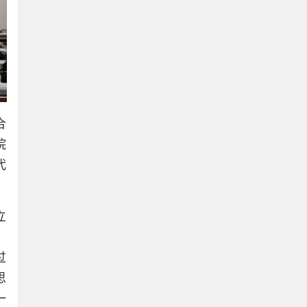
合
院
代
立
、
过
思
一