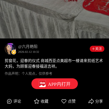
00:00
0:35
@六月艳阳
＋关注
2026-02-12 10:32
剪窗花，迎春的仪式 商城西亚点美超市一楼请来剪纸艺术
大妈，为顾客迎春接福送吉祥。
作品声明：个人观点，仅供参考
APP内打开
评论
收藏
点赞
分享