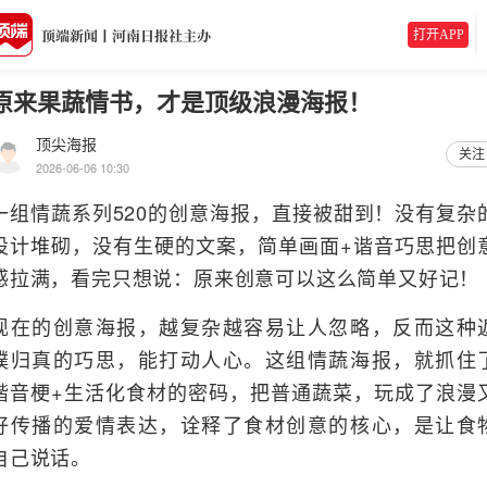
打开APP
原来果蔬情书，才是顶级浪漫海报！
顶尖海报
关注
2026-06-06 10:30
一组情蔬系列520的创意海报，直接被甜到！没有复杂
设计堆砌，没有生硬的文案，简单画面+谐音巧思把创
感拉满，看完只想说：原来创意可以这么简单又好记！
现在的创意海报，越复杂越容易让人忽略，反而这种
璞归真的巧思，能打动人心。这组情蔬海报，就抓住
谐音梗+生活化食材的密码，把普通蔬菜，玩成了浪漫
好传播的爱情表达，诠释了食材创意的核心，是让食
自己说话。