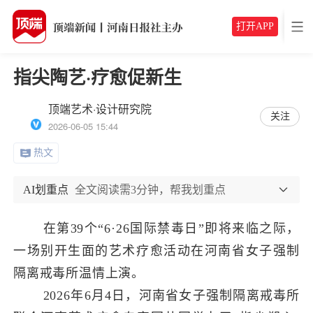
打开APP
指尖陶艺·疗愈促新生
顶端艺术·设计研究院
关注
2026-06-05 15:44
热文
AI划重点
全文阅读需3分钟，帮我划重点
在第
3
9
个
“6·26国际禁毒日”
即将来临之际
，
一场别开生面的艺术疗愈活动在河南省女子强制
隔离戒毒所温情上演。
2026年6月4日，河南省女子强制隔离戒毒所