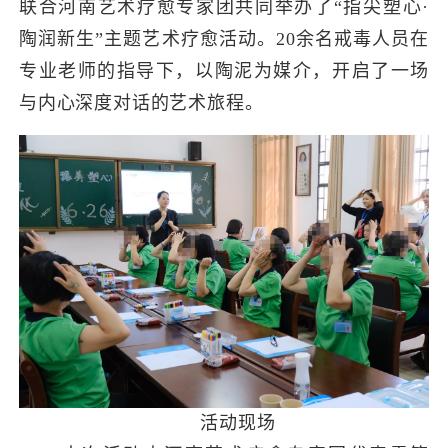
联合河南艺术疗愈专家团共同举办了
“指尖
塑心
·
陶润新生
”
主题艺术疗愈活动
。
20余名戒毒人员在
专业老师的指导下，以陶泥为媒介，开启了一场
与内心深度对话的
艺术
旅程。
活动现场