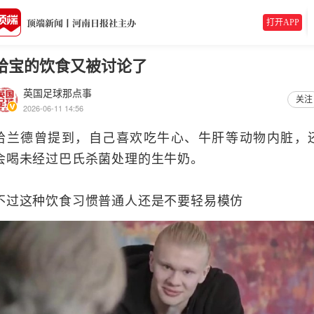
打开APP
哈宝的饮食又被讨论了
英国足球那点事
关注
2026-06-11 14:56
哈兰德曾提到，自己喜欢吃牛心、牛肝等动物内脏，
会喝未经过巴氏杀菌处理的生牛奶。
不过这种饮食习惯普通人还是不要轻易模仿