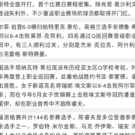
斯特全面开打，首个比赛日赛程密集。除肖恩·奥沙利
首战失利外，不少重返职业赛场的球员都取得开门红。
尔菲·伯登6-0横扫帕特里克·惠伦，英格兰选手安德鲁·
则以6-4击败莱昂·克劳利。四名通过Q巡回赛晋级职
员中，有三人顺利过关，分别是杰米·克拉克、阿什利
与克雷格·斯特德曼。
国选手塔纳瓦特·蒂拉庞派布历经亚太区Q学校考验，
年再度登上职业巡回赛，此番他战胜约书亚·索蒙德，
出首胜。女子斯诺克名将瑞妮·埃文斯以6-4击败阿尔菲
斯；而在今年5月女子世锦赛上击败埃文斯夺冠的潘查
诺伊，却在职业首秀中不敌陈睿夫。
届资格赛共计144名参赛选手，陈睿夫是多位受邀参
余选手之一，罗伯特·米尔金斯、马克·乔伊斯、瑞安·