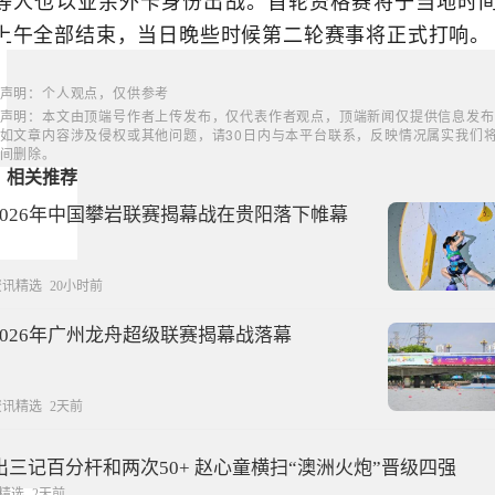
等人也以业余外卡身份出战。首轮资格赛将于当地时间
上午全部结束，当日晚些时候第二轮赛事将正式打响。
声明：个人观点，仅供参考
声明：本文由顶端号作者上传发布，仅代表作者观点，顶端新闻仅提供信息发布
如文章内容涉及侵权或其他问题，请30日内与本平台联系，反映情况属实我们
间删除。
相关推荐
2026年中国攀岩联赛揭幕战在贵阳落下帷幕
资讯精选
20小时前
2026年广州龙舟超级联赛揭幕战落幕
资讯精选
2天前
出三记百分杆和两次50+ 赵心童横扫“澳洲火炮”晋级四强
精选
2天前