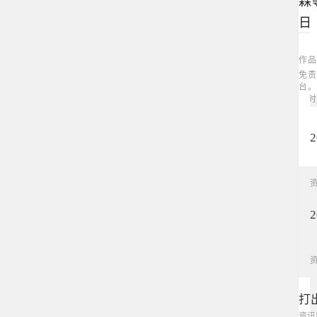
森
日
作品
免责
台。
一时
打
资讯