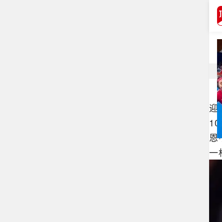
打开APP
杆
迎
1
恩
一