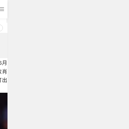
百分
打开APP
6月
败肖
打出