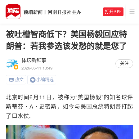
打开APP
被吐槽智商低下？美国杨毅回应特
朗普：若我参选该发愁的就是您了
体坛新鲜事
关注
2026-06-11 13:49
热文
小编精选
北京时间6月11日，被称为“美国杨毅”的知名球评
斯蒂芬・A・史密斯，如今与美国总统特朗普打起
了口水仗。