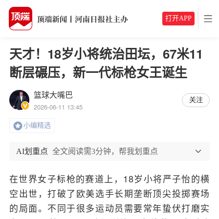
打开APP
天才！18岁小将统治田坛，67米11
断层碾压，新一代标枪女王诞生
篮球大嘴巴
关注
2026-06-11 13:45
小编精选
AI划重点
全文阅读需3分钟，帮我划重点
在世界女子标枪的赛道上，18岁小将严子怡的横
空出世，打破了欧美选手长期垄断顶尖投掷赛场
的局面。不同于很多运动员需要常年蛰伏打磨实