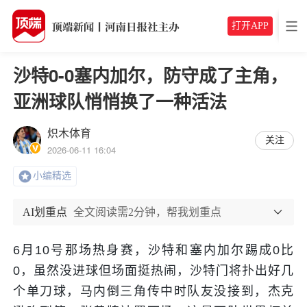
打开APP
沙特0-0塞内加尔，防守成了主角，
亚洲球队悄悄换了一种活法
炽木体育
关注
2026-06-11 16:04
小编精选
AI划重点
全文阅读需2分钟，帮我划重点
6月10号那场热身赛，沙特和塞内加尔踢成0比
0，虽然没进球但场面挺热闹，沙特门将扑出好几
个单刀球，马内倒三角传中时队友没接到，杰克