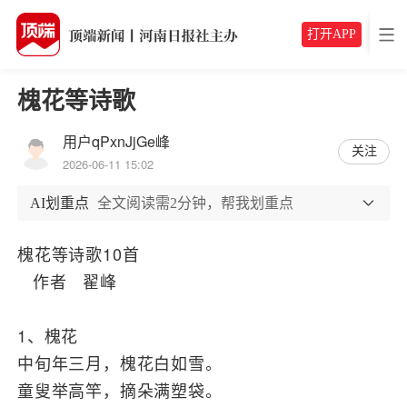
打开APP
槐花等诗歌
用户qPxnJjGe峰
关注
2026-06-11 15:02
AI划重点
全文阅读需2分钟，帮我划重点
槐花等诗歌10首
作者 翟峰
1、槐花
中旬年三月，槐花白如雪。
童叟举高竿，摘朵满塑袋。