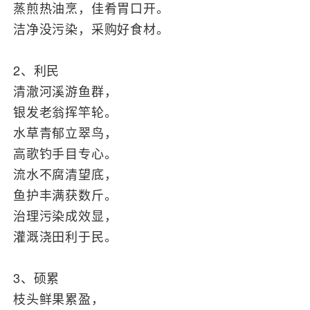
蒸煎热油烹，佳肴胃口开。
洁净没污染，采购好食材。
2、利民
清澈河溪游鱼群，
银发老翁挥竿轮。
水草青郁立翠鸟，
高歌钓手目专心。
流水不腐清望底，
鱼护丰满获数斤。
治理污染成效显，
灌溉浇田利于民。
3、硕累
枝头鲜果累盈，