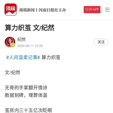
打开APP
算力织茧 文/纪然
纪然
关注
2026-06-11 15:35
#人间温柔记事#
算力织茧
文/纪然
无骨的手掌翻开情诗
数据刻碑，埋葬体温
茧房内三十五亿次眨眼