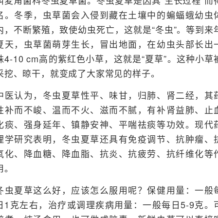
叫麦角菌科冬虫夏草菌。冬虫夏草是因其“生长过程”而
名。冬季，虫草菌会入侵到藏在土壤中的蝙蝠蛾幼虫
内，不断繁殖，致使幼虫死亡，这就是“冬虫”。等到来
夏天，虫草菌萌芽生长，冒出地面，在幼虫头部长出
株4-10 cm高的紫红色小草，这就是“夏草”。这种小草
采挖、晾干，就变成了大家常见的样子。
中医认为，冬虫夏草性平、味甘，归肺、肾二经，其
性补而不峻、温而不火、滋而不腻，有补肾益肺、止
化痰、强身延年、镇静安神、平喘祛痰等功效。现代
理学研究表明，冬虫夏草还具有免疫调节、抗肿瘤、
氧化、降血糖、降血脂、抗炎、抗疲劳、抗纤维化等
用。
冬虫夏草这么好，应该怎么服用呢？保健用量：一般
日1克左右，治疗或调理疾病用量：一般每日5-9克。