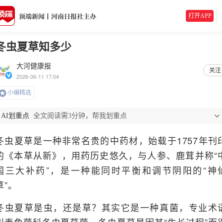
打开APP
冬虫夏草知多少
大河健康报
关注
2026-06-11 17:04
小编精选
AI划重点
全文阅读需3分钟，帮我划重点
冬虫夏草是一种非常名贵的中药材，始载于1757年刊
的《本草从新》，用药历史悠久，与人参、鹿茸并称“
国三大补药”，是一种能同时平衡和调节阴阳的“神
草”。
冬虫夏草是虫，还是草？其实它是一种真菌，专业术