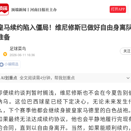
打开APP
皇马续约陷入僵局！维尼修斯已做好自由身离
准备
足球菜鸟
关注
2026-06-11 16:36
小编精选
AI划重点
全文阅读需4分钟，帮我划重点
即便续约谈判暂时搁浅，维尼修斯也不会在今夏告别
纳乌。这位巴西球星已经下定决心，无论未来发生
么，下个赛季他都会继续身披皇家马德里的白色战袍
如果最终无法达成续约协议，他也会平静地履行完现
的合同，直到以自由身离开。当然，如果能顺利续约