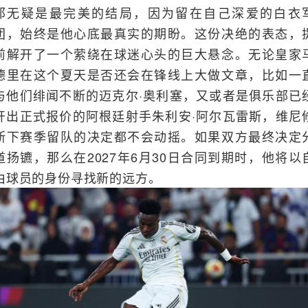
那无疑是最完美的结局，因为留在自己深爱的白衣
团，始终是他心底最真实的期盼。这份决绝的表态，
前解开了一个萦绕在球迷心头的巨大悬念。无论皇家
德里在这个夏天是否还会在锋线上大做文章，比如一
与他们绯闻不断的迈克尔·奥利塞，又或者是俱乐部已
开出正式报价的阿根廷射手朱利安·阿尔瓦雷斯，维尼
斯下赛季留队的决定都不会动摇。如果双方最终决定
道扬镳，那么在2027年6月30日合同到期时，他将以
由球员的身份寻找新的远方。