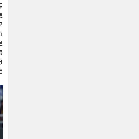
军
提
马
直
经
修
分
自