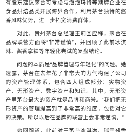
有股东建议茅台可考虑与泡泡玛特等潮牌企业在
食品烘焙品类开展跨界合作，利用茅台独特的酱
香风味优势，进一步拓宽消费群体。
对此，贵州茅台总经理王莉回应称，茅台在
品牌联营方面将“非常谨慎”，并回顾了此前冰淇
淋、酱香拿铁等年轻化尝试的复盘结论。
问题的本质是“品牌管理与年轻化”的问题。她
透露，茅台在去年花了非常大的力气构建了公司
的资产管理体系，包含四大组成部分：实物资
产、无形资产、数字资产和知识。其中，无形资
产里茅台最大的资产就是品牌和商誉。“我们把无
形资产的管理提高到了非常高的维度，包括对它
的决策。所以以后在品牌的联营上会非常谨慎。”
她回顾道，此前对于茅台冰淇淋、瑞幸酱香