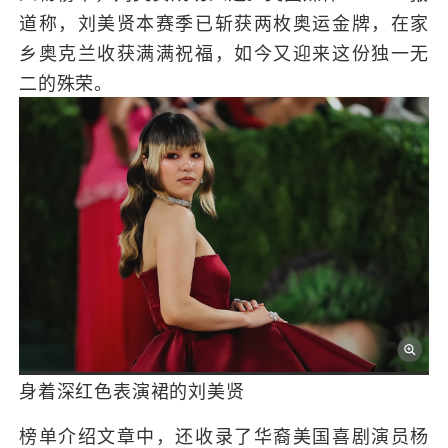
道称，刘美贤本赛季已斩获两枚奥运金牌，在家
乡奥克兰收获满满祝福，如今又迎来这份独一无
二的殊荣。
身着深红色表演裙的刘美贤
榜单介绍文章中，还收录了华裔美国喜剧演员杨