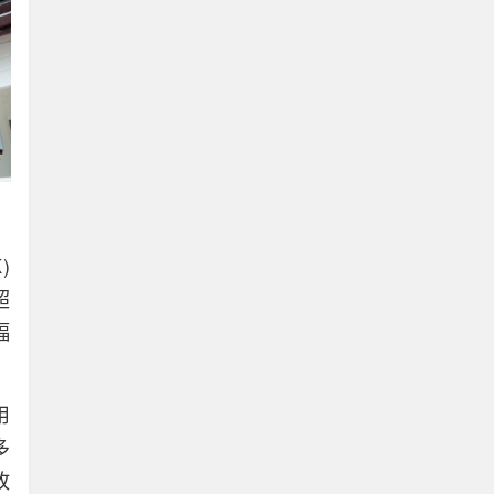
)
超
幅
用
多
故