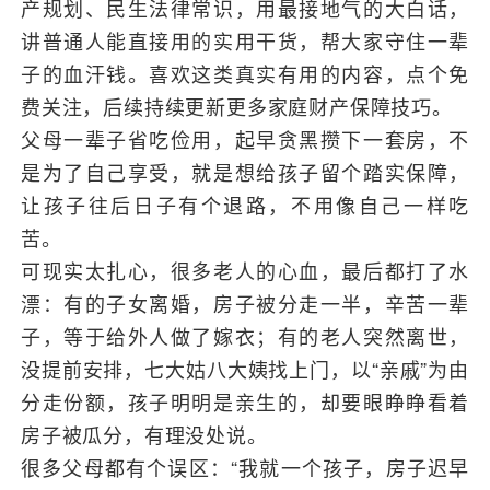
产规划、民生法律常识，用最接地气的大白话，
讲普通人能直接用的实用干货，帮大家守住一辈
子的血汗钱。喜欢这类真实有用的内容，点个免
费关注，后续持续更新更多家庭财产保障技巧。
父母一辈子省吃俭用，起早贪黑攒下一套房，不
是为了自己享受，就是想给孩子留个踏实保障，
让孩子往后日子有个退路，不用像自己一样吃
苦。
可现实太扎心，很多老人的心血，最后都打了水
漂：有的子女离婚，房子被分走一半，辛苦一辈
子，等于给外人做了嫁衣；有的老人突然离世，
没提前安排，七大姑八大姨找上门，以“亲戚”为由
分走份额，孩子明明是亲生的，却要眼睁睁看着
房子被瓜分，有理没处说。
很多父母都有个误区：“我就一个孩子，房子迟早