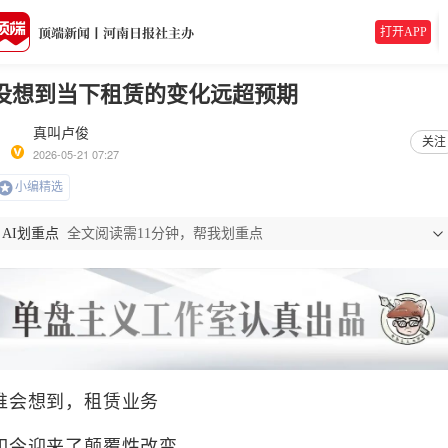
打开APP
没想到当下租赁的变化远超预期
真叫卢俊
关注
2026-05-21 07:27
小编精选
AI划重点
全文阅读需11分钟，帮我划重点
谁会想到，租赁业务
如今迎来了颠覆性改变