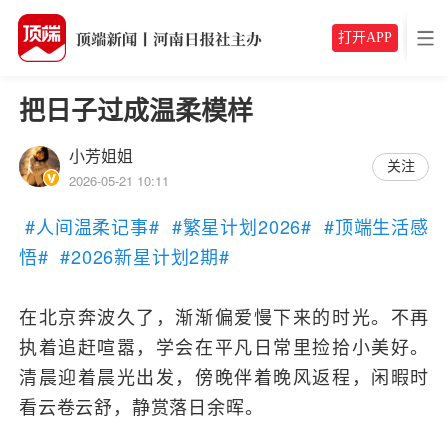
打开APP
把日子过成温柔模样
小芳姐姐
关注
2026-05-21 10:11
#人间温柔记事#
#繁星计划2026#
#顶端生活感
悟#
#2026新星计划2期#
在北京奔波久了，渐渐偏爱慢下来的时光。不再
执着追赶喧嚣，学会在平凡日常里捡拾小美好。
清晨迎着晨光出发，傍晚伴着晚风返程，闲暇时
看云卷云舒，静赏落日余晖。