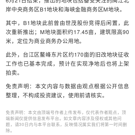
6月21日结束，推出的地块包括备受关注的闽江北
岸中央商务区B1地块和海峡金融商务区M地块。
其中，B1地块此前曾由世茂股份竞得后闲置，此
次重新推出；M地块面积约17.45亩，建筑限高90
米，定位为商业商务办公用地。
此外，台江区鳌峰东片区约170亩的旧改地块征收
工作也已基本完成，预计在实现净地后也将上架
拍卖。
免责声明：本文内容与数据由观点根据公开信息
整理，不构成投资建议，使用前请核实。
免责声明：本文由顶端号作者上传发布，仅代表作者观点，顶
端新闻仅提供信息发布平台。如文章内容涉及侵权或其他问
题，请30日内与本平台联系，反映情况属实我们将第一时间删
除。