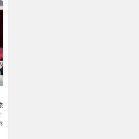
，
施
计
察