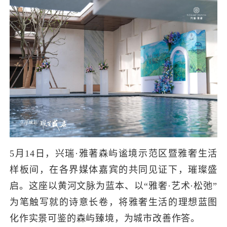
5
月
14
日，
兴瑞
·雅著森屿谧境示范区暨雅奢生活
样板间，在各界媒体嘉宾的共同见证下，璀璨盛
启。
这座以黄河文脉为蓝本、以
“雅奢·艺术·松弛”
为笔触写就的
诗意长卷
，
将雅奢生活的理想蓝图
化作实景可鉴的森屿臻境，为城市改善作答。