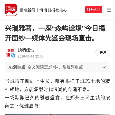
打开APP
兴瑞雅著，一座“森屿谧境”今日揭
开面纱—媒体先鉴会现场直击。
顶端建设
关注
2026-05-14 22:33
AI划重点
全文阅读需2分钟，帮我划重点
当城市不断向上生长，唯有根植于
城芯
土地的精
神领地
，
方能承载
时代浪潮
的
奔涌不息
。
一场酝酿已久的
雅奢盛宴
，在
郑州三环主城
的浓
荫之下优雅启幕
！