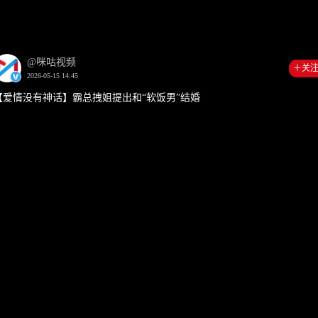
00:00
0:3
@咪咕视频
＋关
2026-05-15 14:45
【爱情没有神话】霸总拽姐提出和“软饭男”结婚