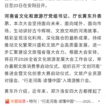
日至23日在安阳召开。
河南省文化和旅游厅党组书记、厅长黄东升表
，本次大会坚持面向未来、面向域外、面向市
示
场，生动讲好古今辉映、文旅交响的河南故事，
精彩呈现活化利用、深化融合的最新成果，持续
推动文化繁荣兴盛和文旅产业高质量发展，进一
步汇聚建设文旅强省强大合力。根据大会安排，
将召开2026全省文化旅游发展大会工作会议，举
办暑期文旅消费季启动仪式，组织召开“文创河南”
推进会暨文化创意大赛启动仪式、文旅产业资源
对接会、“行走河南·读懂中国”入境游推介会。
黄东升介绍，近年来，郑汴洛安四大古都撑起了
河南文旅半壁江山。2023年以来，洛阳、郑州、
• 特刊｜“行走河南·读懂中国”——2026河南省文化旅游发展大会
开封三地先后举办了全省文旅大会，对于凝聚发