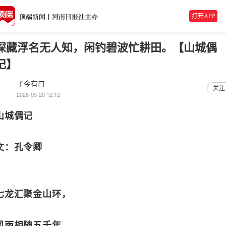
打开APP
深藏浮名无人知，闲钓碧波忙耕田。【山城偶
记】
子今有曰
关注
2026-05-20 12:12
山城偶记
文：孔令卿
七龙汇聚金山环，
风雨相随五千年。