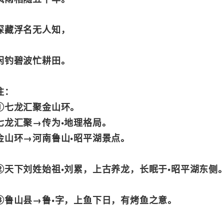
深藏浮名无人知，
闲钓碧波忙耕田。
注：
①七龙汇聚金山环。
七龙汇聚→传为•地理格局。
金山环→河南鲁山•昭平湖景点。
②天下刘姓始祖•刘累，上古养龙，长眠于•昭平湖东侧
③鲁山县→鲁•字，上鱼下日，有烤鱼之意。