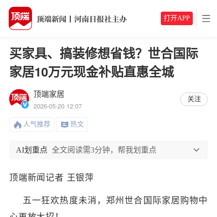
打开APP
买家具、搞装修想省钱？世合国际
家居10万元现金补贴直惠全城
顶端家居
关注
2026-05-20 12:07
人气推荐
热文
AI划重点
全文阅读需3分钟，帮我划重点
顶端新闻记者
王银萍
五一狂欢
热度未消
，郑州世合国际家居购物中