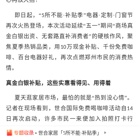
心再放大招！
即日起
，
“
所不能
·补贴
季
”
电器
·
定制
·
门窗节
5
再次
火热登场
，
本次活动
延续
“五一”期间“
商场真
金白银出资、无套路直补消费者
”
的硬核作风，聚
焦夏季热销品类，用
万现金补贴、千份免费咖
10
啡、百台电器好礼，再次点燃郑州
市民
的消费热
情。
真金白银补贴，这些实惠看得见、用得着
夏天逛家居市场，最怕的就是
“
热到没心情
”
。
记
者在现场看到，
世合国际免费喝咖啡活动
自
14
日再次启动
，
许多市民一来便加入拍照打卡行
列。该活动截止
至
日，
但凡来
世合国际家居指
24
• 世合家居「5所不能·补贴季」