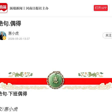
打开APP
绝句.偶得
惠小虎
关注
2026-05-20 13:37
绝句·下班偶得
文/惠小虎