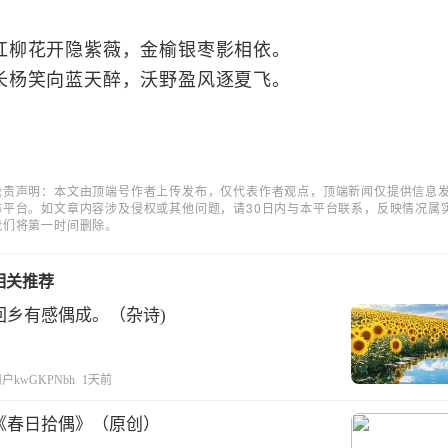
红柳花开隐紫薇，
金榆银枣影相依。
长杨笑向蓝天醉，
沃野盈风逐夏飞。
免责声明：本文由顶端号作者上传发布，仅代表作者观点，顶端新闻仅提供信息
布平台。如文章内容涉及侵权或其他问题，请30日内与本平台联系，反映情况属
我们将第一时间删除。
相关推荐
回乡有感偶成。（杂诗)
户kwGKPNbh
1天前
《春日拾偶》（原创）