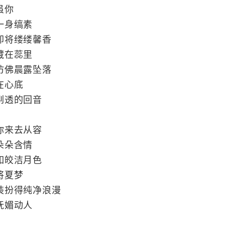
虽你
一身缟素
却将缕缕馨香
藏在蕊里
仿佛晨露坠落
在心底
剔透的回音
你来去从容
朵朵含情
如皎洁月色
将夏梦
装扮得纯净浪漫
妩媚动人