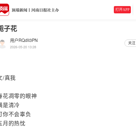
打开APP
栀子花
用户RQdIi3PN
关注
2026-05-20 13:28
文/真我
春花凋零的眼神
满是清冷
可你不会辜负
五月的热忱