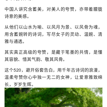
中国人讲究含蓄美，对美人的夸赞，亦带着朦胧
诗意的美感。
从他们以山水为喻、以风月为景、以风骨为魂，
用含蓄婉转的诗词，写尽女子的灵动、温婉、清
雅与通透。
其实真正高级的夸赞，是藏于笔墨的共情，是懂
其容貌、惜其气韵、敬其风骨。
这个520，避开俗套告白，用千年古诗词的浪漫，
温柔夸赞你心中独一无二的女神，让爱意雅致绵
长，岁岁生辉。