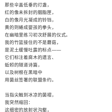
那些伞盖低垂的灯盏，
红的像未拆封的胭脂匣，
白的像月光凝成的铃铛，
黄的则蜷成婴孩的拳头，
在幽暗里练习初次舒展的仪式。
我的竹篮接住的不是蘑菇，
是泥土缓慢吐露的标点——
它们标注着腐木的遗言、
蚯蚓的隧道诗篇，
以及树根在黑暗中
用菌丝签署的联盟条约。
当指尖触到冰凉的菌褶，
我突然缩回：
这细密的放射状沟壑，