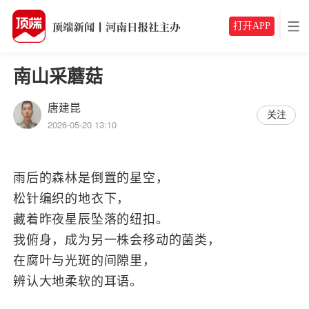
打开APP
南山采蘑菇
唐建昆
关注
2026-05-20 13:10
雨后的森林是倒置的星空，
松针编织的地衣下，
藏着昨夜星辰坠落的纽扣。
我俯身，成为另一株会移动的菌类，
在腐叶与光斑的间隙里，
辨认大地柔软的耳语。