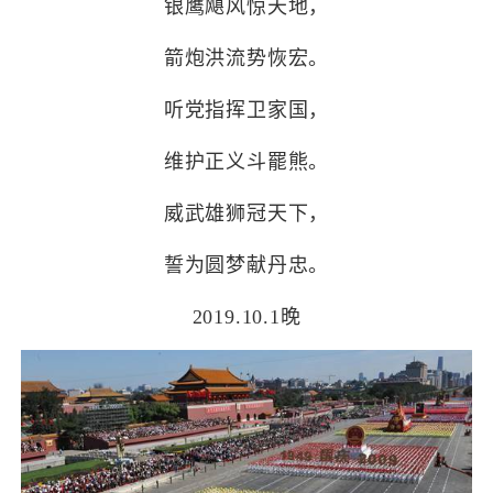
银鹰飓风惊天地，
箭炮洪流势恢宏。
听党指挥卫家国，
维护正义斗
罷
熊。
威武雄狮冠天下，
誓为圆梦献丹忠。
2019.10.1晚