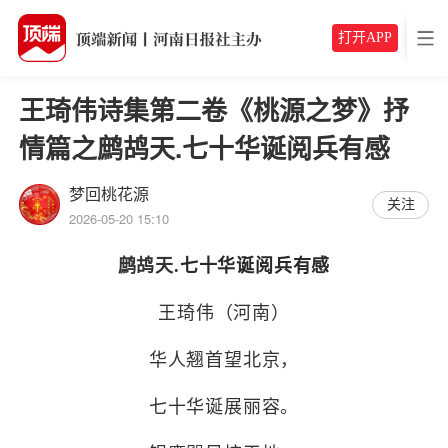
打开APP
王琦伟诗集第二卷《桃源之梦》抒
情篇之鹧鸪天.七十华诞阅兵有感
梦回桃花源
关注
2026-05-20 15:10
鹧鸪天
.七十华诞阅兵有感
王琦伟（河南）
华人翘首望北京，
七十华诞展丽容。