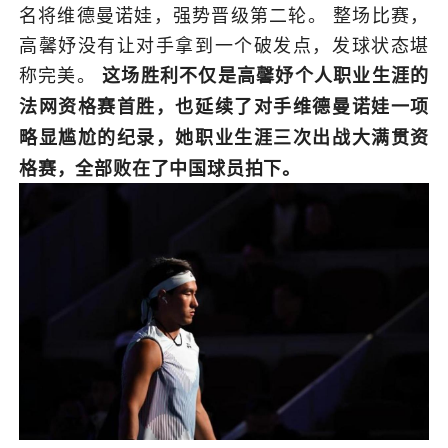
名将维德曼诺娃，强势晋级第二轮。 整场比赛，
高馨妤没有让对手拿到一个破发点，发球状态堪
称完美。
这场胜利不仅是高馨妤个人职业生涯的
法网资格赛首胜，也延续了对手维德曼诺娃一项
略显尴尬的纪录
，
她职业生涯三次出战大满贯资
格赛，全部败在了中国球员拍下。