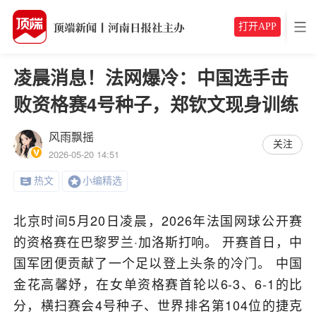
打开APP
凌晨消息！法网爆冷：中国选手击
败资格赛4号种子，郑钦文现身训练
风雨飘摇
关注
2026-05-20 14:51
热文
小编精选
北京时间5月20日凌晨，2026年法国网球公开赛
的资格赛在巴黎罗兰·加洛斯打响。 开赛首日，中
国军团便贡献了一个足以登上头条的冷门。 中国
金花高馨妤，在女单资格赛首轮以6-3、6-1的比
分，横扫赛会4号种子、世界排名第104位的捷克