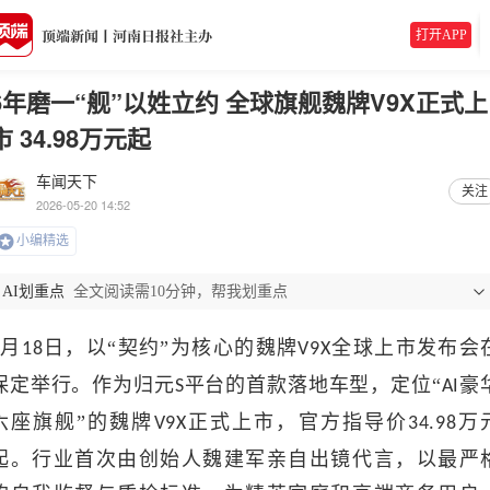
打开APP
6年磨一“舰”以姓立约 全球旗舰魏牌V9X正式上
市 34.98万元起
车闻天下
关注
2026-05-20 14:52
小编精选
AI划重点
全文阅读需10分钟，帮我划重点
月
日，以“契约”为核心的魏牌
全球上市发布会
18
V9X
保定举行。作为归元
平台的首款落地车型，定位“
豪
S
AI
六座旗舰”的魏牌
正式上市，官方指导价
万
V9X
34.98
起。行业首次由创始人魏建军亲自出镜代言，以最严