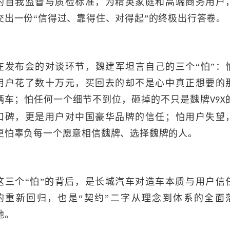
的自我监督与质检标准，为精英家庭和高端商务用户
交出一份“信得过、靠得住、对得起”的终极出行答卷。
在发布会的对谈环节，魏建军坦言自己的三个
“怕”：
用户花了数十万元，买回去的却不是心中真正想要的
辆车；怕任何一个细节不到位，砸掉的不只是魏牌
V9X
口碑，更是用户对中国豪华品牌的信任；怕用户失望
更怕辜负每一个愿意相信魏牌、选择魏牌的人。
这三个
“怕”的背后，是长城汽车对造车本质与用户信
的重新回归，也是“契约”二字从理念到体系的全面
地。