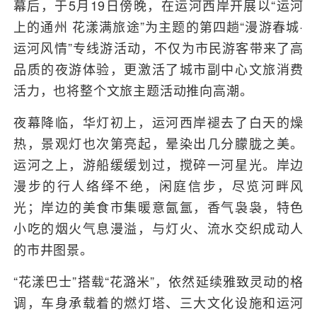
幕后，于5月19日傍晚，在运河西岸开展以“运河
上的通州 花漾满旅途”为主题的第四趟“漫游春城·
运河风情”专线游活动，不仅为市民游客带来了高
品质的夜游体验，更激活了城市副中心文旅消费
活力，也将整个文旅主题活动推向高潮。
夜幕降临，华灯初上，运河西岸褪去了白天的燥
热，景观灯也次第亮起，晕染出几分朦胧之美。
运河之上，游船缓缓划过，搅碎一河星光。岸边
漫步的行人络绎不绝，闲庭信步，尽览河畔风
光；岸边的美食市集暖意氤氲，香气袅袅，特色
小吃的烟火气息漫溢，与灯火、流水交织成动人
的市井图景。
“花漾巴士”搭载“花潞米”，依然延续雅致灵动的格
调，车身承载着的燃灯塔、三大文化设施和运河