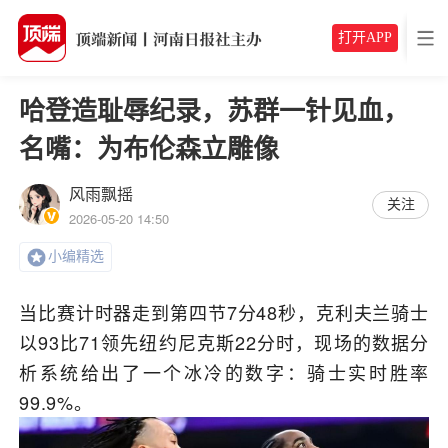
打开APP
哈登造耻辱纪录，苏群一针见血，
名嘴：为布伦森立雕像
风雨飘摇
关注
2026-05-20 14:50
小编精选
当比赛计时器走到第四节7分48秒，克利夫兰骑士
以93比71领先纽约尼克斯22分时，现场的数据分
析系统给出了一个冰冷的数字：骑士实时胜率
99.9%。