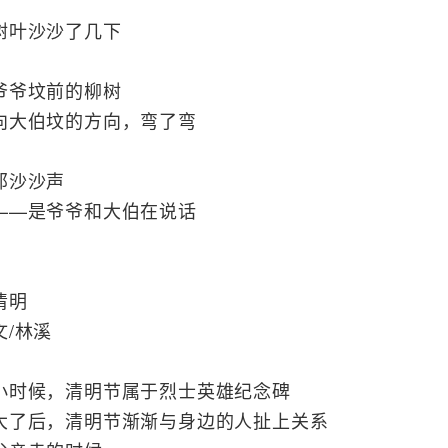
树叶沙沙了几下
爷爷坟前的柳树
向大伯坟的方向，弯了弯
那沙沙声
——是爷爷和大伯在说话
清明
文/林溪
小时候，清明节属于烈士英雄纪念碑
大了后，清明节渐渐与身边的人扯上关系