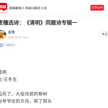
打开APP
麦穗选诗：《清明》同题诗专辑一
麦穗
关注
2026-05-20 14:47
小编精选
清明
文/王冬生
起风了。大伯坟前的柳树
向爷爷坟的方向，探了探头