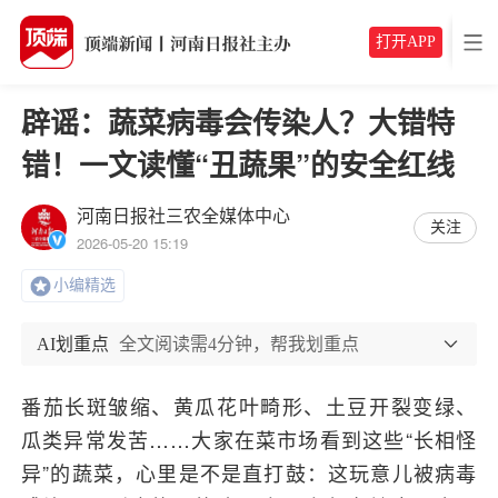
打开APP
辟谣：蔬菜病毒会传染人？大错特
错！一文读懂“丑蔬果”的安全红线
河南日报社三农全媒体中心
关注
2026-05-20 15:19
小编精选
AI划重点
全文阅读需4分钟，帮我划重点
番茄长斑皱缩、黄瓜花叶畸形、土豆开裂变绿、
瓜类异常发苦……大家在菜市场看到这些“长相怪
异”的蔬菜，心里是不是直打鼓：这玩意儿被病毒